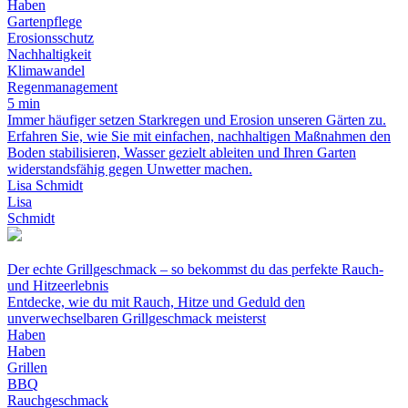
Haben
Gartenpflege
Erosionsschutz
Nachhaltigkeit
Klimawandel
Regenmanagement
5 min
Immer häufiger setzen Starkregen und Erosion unseren Gärten zu.
Erfahren Sie, wie Sie mit einfachen, nachhaltigen Maßnahmen den
Boden stabilisieren, Wasser gezielt ableiten und Ihren Garten
widerstandsfähig gegen Unwetter machen.
Lisa Schmidt
Lisa
Schmidt
Der echte Grillgeschmack – so bekommst du das perfekte Rauch-
und Hitzeerlebnis
Entdecke, wie du mit Rauch, Hitze und Geduld den
unverwechselbaren Grillgeschmack meisterst
Haben
Haben
Grillen
BBQ
Rauchgeschmack