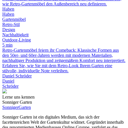
wie Retro-Gartenmöbel den Außenbereich neu definieren.
Haben
Haben
Gartenmöbel
Retro-Stil
Design
Nachhaltigkeit
Outdoor-Living
5 min
Retro-Gartenmöbel feiern ihr Comeback: Klassische Formen aus
den 50er- und 60er-Jahren werden mit modernen Materialien,
nachhaltiger Produktion und zeitgemäßem Komfort neu interpretiert.
Erfahren Sie, wie Sie mit dem Retro-Look Ihrem Garten eine
stilvolle, individuelle Note verleihen.
Daniel Schröder
Daniel
Schröder
Lerne uns kennen
Sonniger Garten
Sonniger
Garten
Sonniger Garten ist ein digitales Medium, das sich der
facettenreichen Welt der Gartenkultur widmet. Gegründet innerhalb
des renommierten Medienhauses Online Gruppe, verfolgt es das