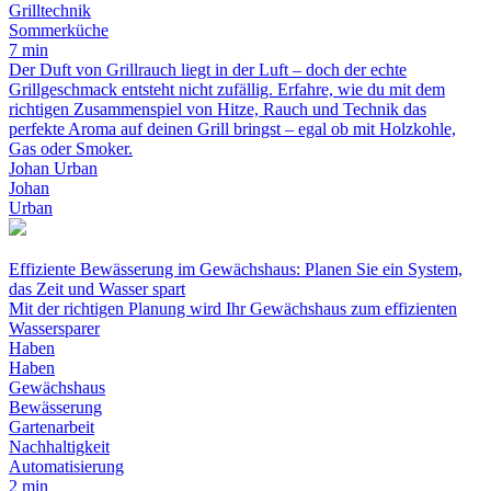
Grilltechnik
Sommerküche
7 min
Der Duft von Grillrauch liegt in der Luft – doch der echte
Grillgeschmack entsteht nicht zufällig. Erfahre, wie du mit dem
richtigen Zusammenspiel von Hitze, Rauch und Technik das
perfekte Aroma auf deinen Grill bringst – egal ob mit Holzkohle,
Gas oder Smoker.
Johan Urban
Johan
Urban
Effiziente Bewässerung im Gewächshaus: Planen Sie ein System,
das Zeit und Wasser spart
Mit der richtigen Planung wird Ihr Gewächshaus zum effizienten
Wassersparer
Haben
Haben
Gewächshaus
Bewässerung
Gartenarbeit
Nachhaltigkeit
Automatisierung
2 min