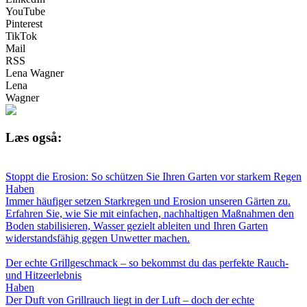
YouTube
Pinterest
TikTok
Mail
RSS
Lena Wagner
Lena
Wagner
Læs også:
Stoppt die Erosion: So schützen Sie Ihren Garten vor starkem Regen
Haben
Immer häufiger setzen Starkregen und Erosion unseren Gärten zu.
Erfahren Sie, wie Sie mit einfachen, nachhaltigen Maßnahmen den
Boden stabilisieren, Wasser gezielt ableiten und Ihren Garten
widerstandsfähig gegen Unwetter machen.
Der echte Grillgeschmack – so bekommst du das perfekte Rauch-
und Hitzeerlebnis
Haben
Der Duft von Grillrauch liegt in der Luft – doch der echte