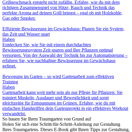
Grillgeschmack entsteht nicht zufällig. Erfahre, wie du mit dem
richtigen Zusammenspiel von Hitze, Rauch und Technik das
perfekte Aroma auf deinen Grill bringst – egal ob mit Holzkohle,
Gas oder Smoker.
Effiziente Bewässerung im Gewächshaus: Planen Sie ein System,
das Zeit und Wasser spart
Haben
Entdecken Sie, wie Sie mit einem durchdachten
Bewässerungssystem Zeit sparen und Ihre Pflanzen optimal
versorgen. Von der Auswahl der Technik bis zur Automatisierung –
erfahren Sie, wie nachhaltige Bewässerung im Gewächshaus
gelingt.
Bewegung im Garten – so wird Gartenarbeit zum effektiven
Training
Haben
Gartenarbeit kann weit mehr sein als nur Pflege für Pflanzen: Sie
trainiert Muskeln, Ausdauer und Beweglichkeit und sorgt
gleichzeitig für Entspannung im Grünen. Erfahre, wie du mit
einfachen Handgriffen dein Gartenprojekt in ein effektives Workout
verwandelst.
So bauen Sie Ihren Traumgarten von Grund auf
Holen Sie sich eine Schritt-für-Schritt-Anleitung zur Gestaltung
Ihres Traumgartens. Dieses E-Book gibt Ihnen Tipps zur Gestaltung,