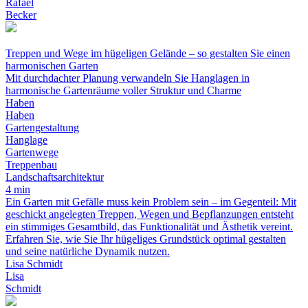
Rafael
Becker
Treppen und Wege im hügeligen Gelände – so gestalten Sie einen
harmonischen Garten
Mit durchdachter Planung verwandeln Sie Hanglagen in
harmonische Gartenräume voller Struktur und Charme
Haben
Haben
Gartengestaltung
Hanglage
Gartenwege
Treppenbau
Landschaftsarchitektur
4 min
Ein Garten mit Gefälle muss kein Problem sein – im Gegenteil: Mit
geschickt angelegten Treppen, Wegen und Bepflanzungen entsteht
ein stimmiges Gesamtbild, das Funktionalität und Ästhetik vereint.
Erfahren Sie, wie Sie Ihr hügeliges Grundstück optimal gestalten
und seine natürliche Dynamik nutzen.
Lisa Schmidt
Lisa
Schmidt